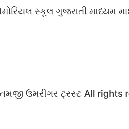
મોરિયલ સ્કૂલ ગુજરાતી માધ્યમ મા
તમજી ઉમરીગર ટ્રસ્ટ All rights 