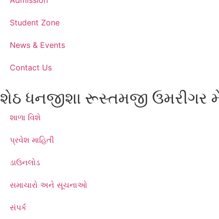
Admission
Student Zone
News & Events
Contact Us
શેઠ ધનજીશા રૂસ્તમજી ઉમરીગર મે
શાળા વિશે
પ્રવેશ માહિતી
ડાઉનલોડ
સમાચારો અને સૂચનાઓ
સંપર્ક