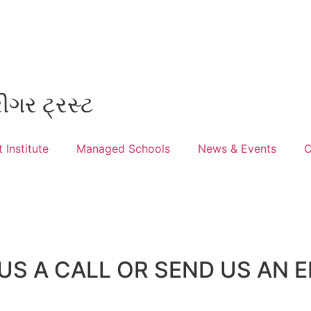
ીગર ટ્રસ્ટ
 Institute
Managed Schools
News & Events
C
US A CALL OR SEND US AN E