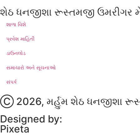
શેઠ ધનજીશા રૂસ્તમજી ઉમરીગર મે
શાળા વિશે
પ્રવેશ માહિતી
ડાઉનલોડ
સમાચારો અને સૂચનાઓ
સંપર્ક
Ⓒ 2026, મર્હુમ શેઠ ધનજીશા રૂસ્
Designed by:
Pixeta