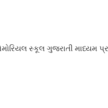
મોરિયલ સ્કૂલ ગુજરાતી માધ્યમ પ્